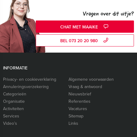
Vragen over dit uitje?
CHAT MET MAAIKE
BEL 073 20 20 980
INFORMATIE
Privacy- en cookieverklaring
Algemene voorwaarden
Annuleringsverzekering
Vraag & antwoord
Categorieën
Nieuwsbrief
Organisatie
Referenties
Activiteiten
Vacatures
Services
Sitemap
Video’s
Links