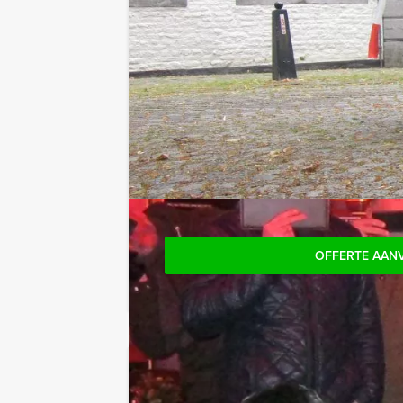
Optioneel:
Niet telkens uw knip hoeven trekken 
het drankarrangement, waarbij u onbepe
verrassingen te staan!
Reservering voor kleinere groepe
Komt u niet aan het minimale aantal d
gewoon voor minder personen boeke
OFFERTE AAN
Jouw uitje