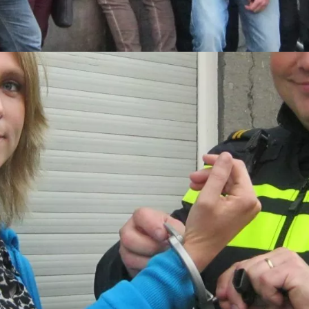
gen de Meisjes in Den Bosch
 uur
 en spelshow De Jongens tegen de Meisjes van Den Bosch Evenem
dere geslacht.