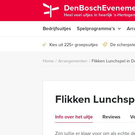
DenBoschEveneme
Heel veel uitjes in heerlijk 's-Hertoge
Bedrijfsuitjes
Spelprogramma’s
Arr
Kies uit 225+ groepsuitjes
De scherpste
Home
/
Arrangementen
/
Flikken Lunchspel in 
Flikken Lunchsp
Info over het uitje
Reviews
Ve
Zijn jullie er klaar voor om als echt