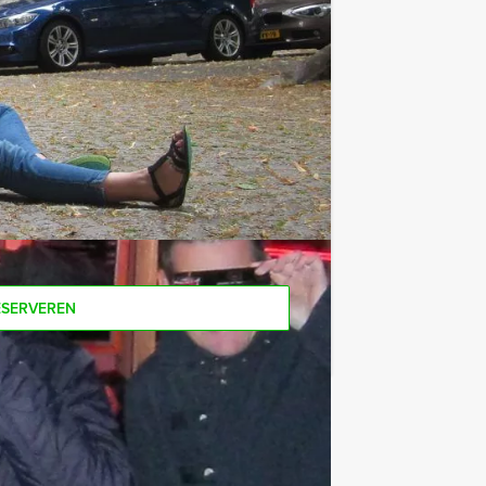
excl. BTW) kunt u gebruikmaken van
o komt u ook achteraf niet voor
male aantal te betalen, kunt u ook
ESERVEREN