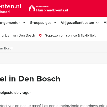
nten.nl
nbosch!
angementen
Groepsuitjes
Vrijgezellenfeesten
M
 prijzen van Den Bosch
Geprezen om service & flexibiliteit
Den Bosch
el in Den Bosch
elgestelde vragen
e detectives op pad te gaan? Los een geheimzinnig moordmysterie