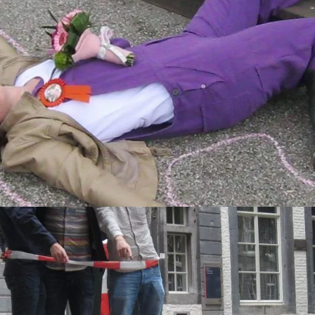
nde restaurants
peurneuzen
ste dag en tijdstip