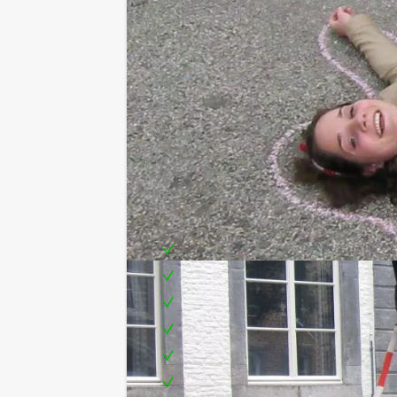
Programma – indicatie:
13.00 – 14.00 Voorgerecht
14.00 – 15.00 Flikken game deel 1
15.00 – 16.00 Hoofdgerecht
16.00 – 17.00 Flikken game deel 2
17.00 – 18:00 Nagerecht
Inclusief:
Gezellige begeleiding
3-gangen lunch in drie verschille
Spelbenodigdheden
Teambuilding
Leuke prijs voor de winnende s
Te boeken op de door jullie gewen