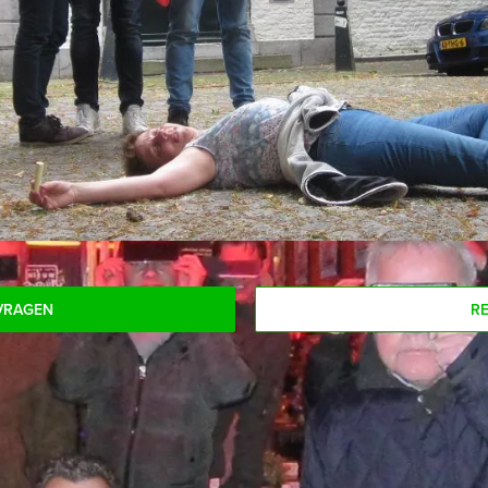
om uw drankje af te rekenen? Voor €12,50 per persoon per uur (
rkt kunt genieten van bier, fris, huiswijn, koffie en thee. En…z
n:
eelnemers voor dit arrangement? Als u bereid bent voor het mini
n!
VRAGEN
R