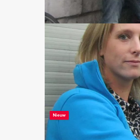
Hulp nodig bij het
kiezen?
073 20 20 980
Chat met Maaike
Stuur ons een mailtje
Bel mij terug
Bekijk printbare versie
Combineer dit uitje met:
De Jongens te
Nieuw
Vanaf 12 personen ‐ 2
In de ultieme quiz
om inzicht in het an