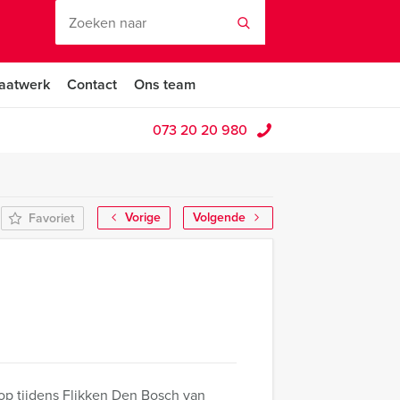
aatwerk
Contact
Ons team
073 20 20 980
Vorige
Volgende
Favoriet
 op tijdens Flikken Den Bosch van