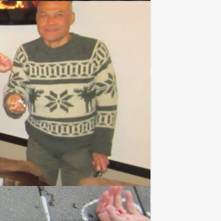
Favoriet
€ 27,50
Vanaf
p.p. excl. BTW
 De Grote Voetbalquiz, in een gezellige
Favoriet
€ 34,50