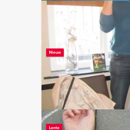
LEES MEER
De Grote Voet
Nieuw
Vanaf 12 personen ‐ 2
Den Bosch Evenement
kroeg in het centr
LEES MEER
Fietspuzzeltoc
Lente