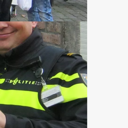
€ 27,50
Vanaf
p.p. excl. BTW
enten draait het in Den Bosch allemaal