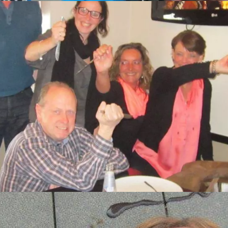
balquiz in Den Bosch
 uur
en heeft het meest formidabele uitje voor voetballiefhebbers:
um van Den Bosch.
ht in Den Bosch