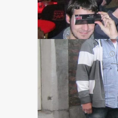
Prijs :
12 - 19 personen
€ 59,50 p.p.
20 - 29 personen
€ 56,50 p.p.
30 - 39 personen
€ 54,50 p.p.
Vanaf 40 personen
€ 52,50 p.p.
De prijzen zijn exclusief BTW
Duur:
5 uur
Aantal:
Minimaal 12 personen
i
Geheel vrijblijvend
OFFERTE AANVRAGEN
RESERVEREN
Ik heb een vraag over dit uitje