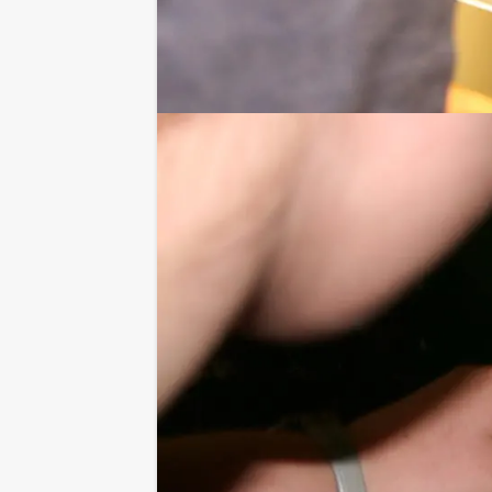
Waarom Niets is wat het lijkt kie
Het doel is helder en (lijkt) gemakkel
Elk juist antwoord brengt je team dicht
Maak jij gebruik van de jokers om gee
Wie weet maken ze het verschil tusse
Ideaal voor een origineel bedrijfsui
en onderlinge verbinding. Onze profe
zorgen voor een vlekkeloze ervaring.