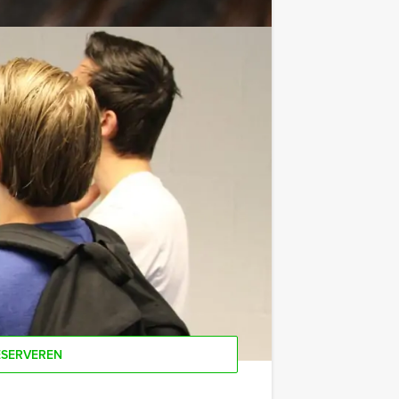
, elk team kan winnen!
 en onverwachte wendingen.
ESERVEREN