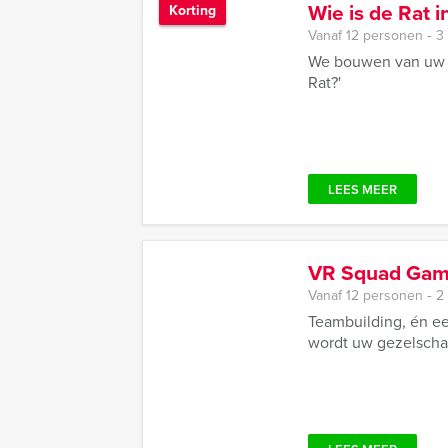
Wie is de Rat 
Korting
Vanaf 12 personen ‐ 3
We bouwen van uw ge
Rat?'
LEES MEER
VR Squad Gam
Vanaf 12 personen ‐ 2
Teambuilding, én e
wordt uw gezelschap