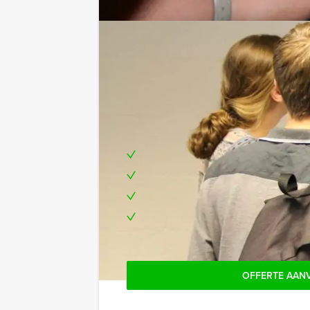
Niets is wat het lijkt is geschikt voo
Stap binnen in een wereld waarin niet
Durf jij het aan?
Inclusief:
Enthousiaste begeleiding
Teambuilding, leuk als bedrijfsuit
Prijs voor het beste team
Te boeken op uw gewenste dag en
OFFERTE AAN