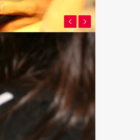
n raadsels, verspreid over de locatie.
e te laat invullen levert verlies op.
eerd hun samenwerking, communicatie
 app en hoogwaardig spelmateriaal