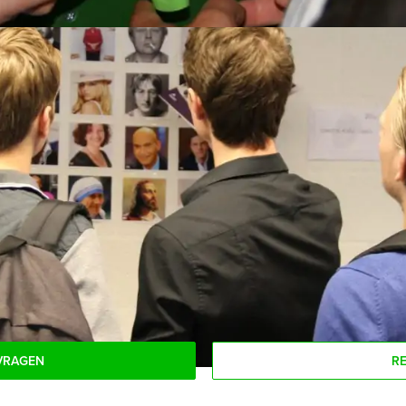
r iedereen: van strategische denkers tot nieuwsgierige ontdekkers
s is wat het lijkt en beleef een avontuur vol spanning, plezier
je
 tijdstip!
VRAGEN
R