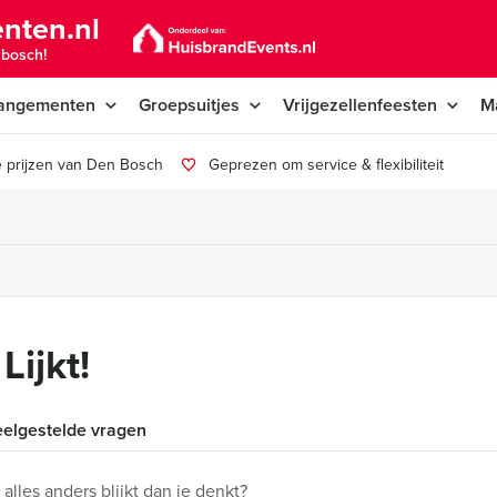
nten.nl
nbosch!
angementen
Groepsuitjes
Vrijgezellenfeesten
M
 prijzen van Den Bosch
Geprezen om service & flexibiliteit
Lijkt!
elgestelde vragen
s alles anders blijkt dan je denkt?