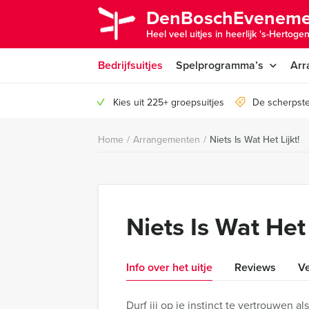
DenBoschEveneme
Heel veel uitjes in heerlijk 's-Hertoge
Bedrijfsuitjes
Spelprogramma’s
Arr
Kies uit 225+ groepsuitjes
De scherpste
Home
/
Arrangementen
/
Niets Is Wat Het Lijkt!
Niets Is Wat Het 
Info over het uitje
Reviews
Ve
Durf jij op je instinct te vertrouwen al