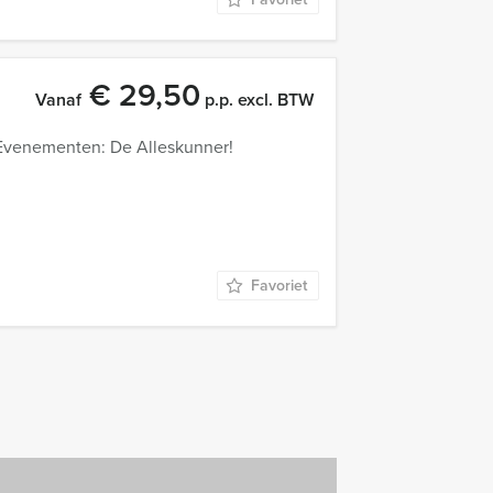
€ 29,50
Vanaf
p.p. excl. BTW
 Evenementen: De Alleskunner!
Favoriet