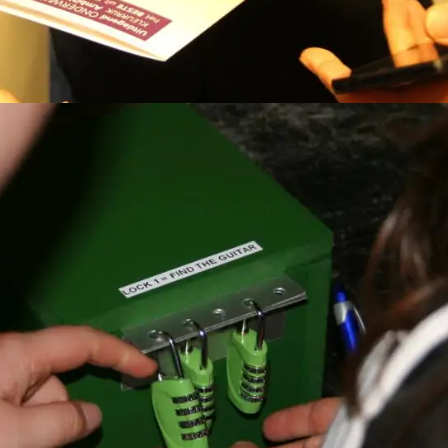
zen?
ijk: verdien zoveel mogelijk geld door het oplossen van puzzels e
er bij de overwinning. Maar let op: foute antwoorden of een fracti
n geld te verliezen? Of ga je voor de grote groene box?
n winst en verlies…
tje of unieke teambuildingactiviteit. Teams versterken gegarand
ssionele begeleiders, doordachte puzzels, gebruiksvriendelijke