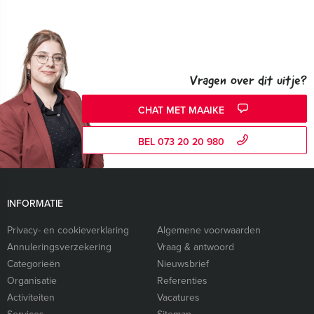
Vragen over dit uitje?
CHAT MET MAAIKE
BEL 073 20 20 980
INFORMATIE
Privacy- en cookieverklaring
Algemene voorwaarden
Annuleringsverzekering
Vraag & antwoord
Categorieën
Nieuwsbrief
Organisatie
Referenties
Activiteiten
Vacatures