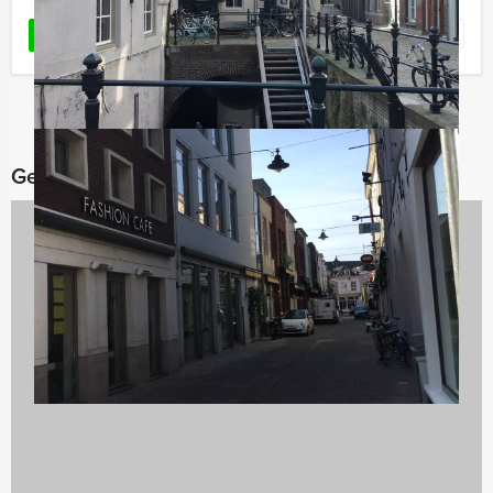
Favoriet
LEES MEER
Gerelateerde categorieën
Rondleidingen
22 uitjes