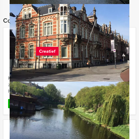
Combineer dit uitje met:
Oud-Hollandse Spelletjes in Den
Bosch
Creatief
€ 24,50
Vanaf
p.p. excl. BTW
Vanaf 15 personen ‐ 2 uur en 30 minuten
Kinderen en tieners mogen dan volledig gedigitaliseerd
zijn, ze weten niet wat ze meemaken als ze echte Oud-
Hollandse spelletjes gaan spelen in Den Bosch.
Favoriet
LEES MEER
Expeditie Robinson City Game in
Den Bosch