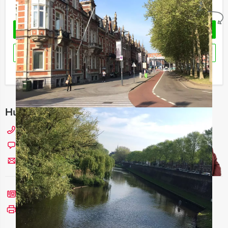
Geheel vrijblijvend
OFFERTE AANVRAGEN
RESERVEREN
Ik heb een vraag over dit uitje
Hulp nodig bij het kiezen?
073 20 20 980
Chat met Maaike
Stuur ons een mailtje
Bel mij terug
Bekijk printbare versie