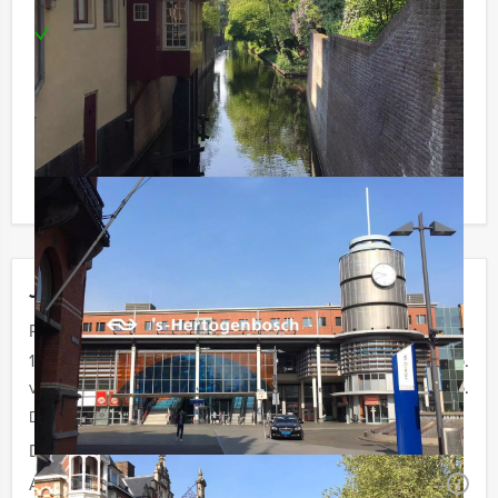
jarenlange ervaring)
Te boeken op uw gewenste dag en tijdstip!
Want to experience Den Bosch with a
professional tourguide?
Our professional tourguides are multilingual. Please
contact us for more information about our tailor-made
City Tours through the wonderful city of Den Bosch.
Jouw uitje
Prijs :
10 - 14 personen
€ 19,50 p.p.
vanaf 15 personen
€ 17,50 p.p.
De prijzen zijn exclusief BTW
Duur:
2 uur
Aantal:
Minimaal 10 personen
i