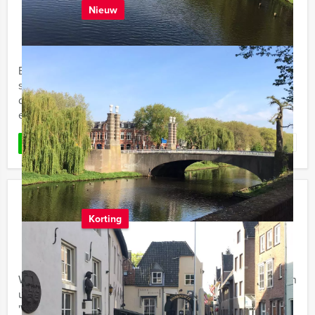
Nieuw
€ 24,50
Vanaf
p.p. excl. BTW
Vanaf 12 personen ‐ 3 uur
Bent u op zoek naar het ideale spelprogramma om de
strijd aan te gaan met uw vrienden of collega’s? Boek
dan nu ‘Expeditie Robinson City Game in Den Bosch’! In
een ...
Favoriet
LEES MEER
Wie is de Rat in Den Bosch
Korting
€ 22,50
Vanaf
p.p. excl. BTW
Vanaf 12 personen ‐ 3 uur en 30 minuten
We bouwen van uw gezelschap een hecht team en laten
u in Den Bosch allerlei fantastische opdrachten doen in
'Wie is de Rat?'