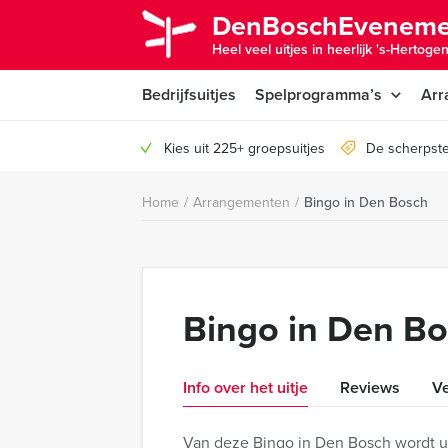
DenBoschEveneme
Heel veel uitjes in heerlijk 's-Hertoge
Bedrijfsuitjes
Spelprogramma’s
Arr
Kies uit 225+ groepsuitjes
De scherpste
Home
/
Arrangementen
/
Bingo in Den Bosch
Bingo in Den B
Info over het uitje
Reviews
Ve
Van deze Bingo in Den Bosch wordt u 