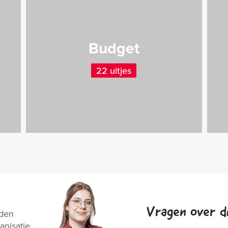
Budget
22 uitjes
Vragen over di
nden
anisatie