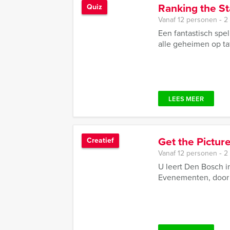
Ranking the St
Quiz
Vanaf 12 personen ‐ 2
Een fantastisch spe
alle geheimen op ta
LEES MEER
Get the Pictur
Creatief
Vanaf 12 personen ‐ 2
U leert Den Bosch i
Evenementen, door 