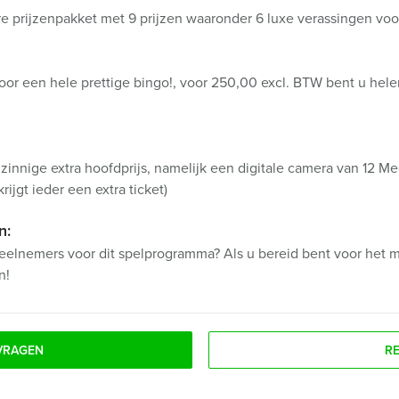
e prijzenpakket met 9 prijzen waaronder 6 luxe verassingen voo
 voor een hele prettige bingo!, voor 250,00 excl. BTW bent u he
innige extra hoofdprijs, namelijk een digitale camera van 12 Me
rijgt ieder een extra ticket)
n:
eelnemers voor dit spelprogramma? Als u bereid bent voor het mi
n!
VRAGEN
R