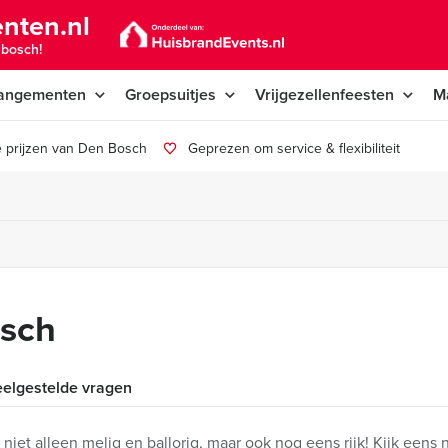
nten.nl
nbosch!
angementen
Groepsuitjes
Vrijgezellenfeesten
M
 prijzen van Den Bosch
Geprezen om service & flexibiliteit
osch
elgestelde vragen
niet alleen melig en ballorig, maar ook nog eens rijk! Kijk een