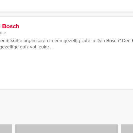
n Bosch
 uur
bedrijfsuitje organiseren in een gezellig café in Den Bosch? D
zellige quiz vol leuke ...