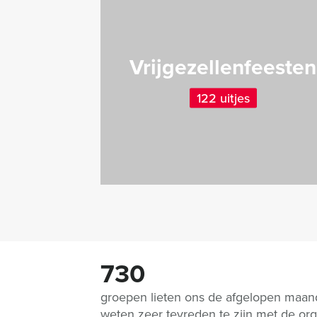
Vrijgezellenfeesten
122 uitjes
730
groepen lieten ons de afgelopen maa
weten zeer tevreden te zijn met de org