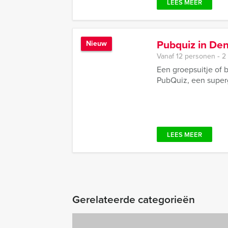
LEES MEER
Pubquiz in De
Nieuw
Vanaf 12 personen ‐ 2
Een groepsuitje of 
PubQuiz, een superge
LEES MEER
Gerelateerde categorieën