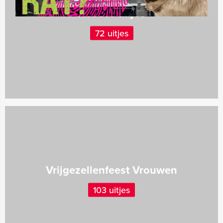
Actieve uitjes
72 uitjes
Vrijgezellenfeest Vrouwen
103 uitjes