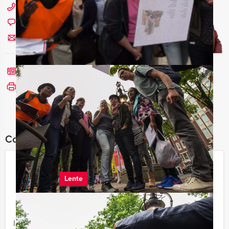
073 20 20 980
Chat met Maaike
Stuur ons een mailtje
Bel mij terug
Bekijk printbare versie
Combineer dit uitje met:
Fietspuzzeltocht in Den Bosch
Lente
€ 34,50
Vanaf
p.p. excl. BTW
Vanaf 12 personen ‐ 3 uur en 30 minuten
In teams van 8 personen een heerlijke fietspuzzeltocht