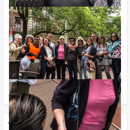
Begeleiding
Uitgebreid 3-gangen diner in drie verschillende
restaurants
Teambuilding
Materiaal
Prijs voor het beste team en de slimste Rat
Te boeken op de door u gewenste dag of tijdstip!
Reservering voor kleinere groepen:
Komt u niet aan het minimale aantal deelnemers voor
dit arrangement? Als u bereid bent voor het minimale
aantal te betalen, kunt u ook gewoon voor minder
personen boeken!
Jouw uitje