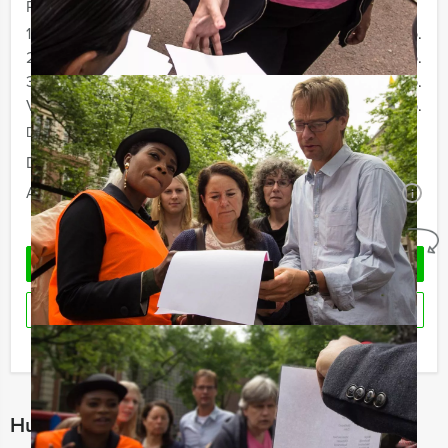
Prijs :
12 - 19 personen
€ 69,50 p.p.
20 - 29 personen
€ 66,50 p.p.
30 - 39 personen
€ 64,50 p.p.
Vanaf 40 personen
€ 62,50 p.p.
De prijzen zijn exclusief BTW
Duur:
5 uur en 30 minuten
Aantal:
Minimaal 12 personen
i
Geheel vrijblijvend
OFFERTE AANVRAGEN
RESERVEREN
Ik heb een vraag over dit uitje
Hulp nodig bij het kiezen?