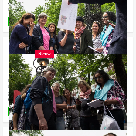
van Den Bosch Evenementen beleven, al puzzelend het
historische centrum van Den Bosch doorkruizen.
Favoriet
LEES MEER
Crazy 88! Carnavals Editie
Nieuw
€ 22,50
Vanaf
p.p. excl. BTW
Vanaf 12 personen ‐ 2 uur en 30 minuten
Het meest feestelijke evenement in Den Bosch. Wie
kent het nou niet…… Carnaval!!! Voer de meest gekke en
grappige opdrachten uit in de binnenstad van Den
Bosch, en wie ...
Favoriet
LEES MEER
Strijd in Den Bosch