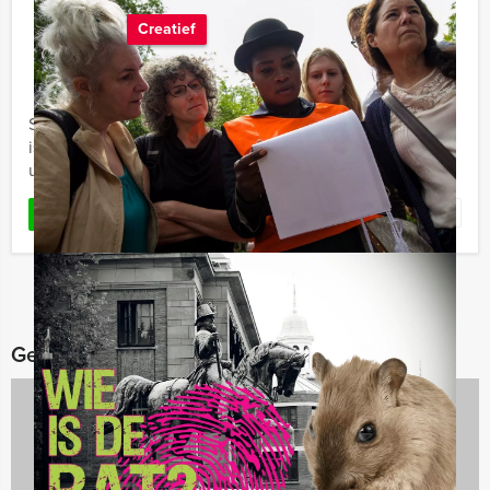
Creatief
€ 22,50
Vanaf
p.p. excl. BTW
Vanaf 12 personen ‐ 2 uur en 30 minuten
Speuren met een wedstrijdelement: Strijd in Den Bosch
is een speurtocht van Den Bosch Evenementen, waarin
u in teams een originele route door de stad maakt.
Favoriet
LEES MEER
Gerelateerde categorieën