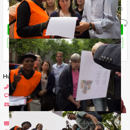
Duur:
5 uur en 30 minuten
Aantal:
Minimaal 12 personen
i
Geheel vrijblijvend
OFFERTE AANVRAGEN
RESERVEREN
Ik heb een vraag over dit uitje
Hulp nodig bij het kiezen?
073 20 20 980
Chat met Maaike
Stuur ons een mailtje
Bel mij terug