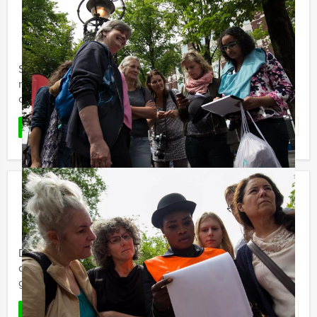
Step Challenge in Den Bosch
€ 32,50
Vanaf
p.p. excl. BTW
Vanaf 12 personen ‐ 3 uur
Sportief Den Bosch verkennen met de Step Challenge
rally van Den Bosch Evenementen: zie de stad en doe
onderweg een aantal leuke spelopdrachten.
Favoriet
LEES MEER
Niets Is Wat Het Lijkt!
€ 34,50
Vanaf
p.p. excl. BTW
Vanaf 20 personen ‐ 2 uur
Durf jij op je instinct te vertrouwen als alles anders blijkt
dan je denkt? Niets is wat het lijkt is een verrassende
groepsgame waarin mysterie, strategie en ...
Favoriet
LEES MEER