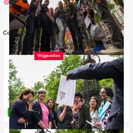
Bekijk printbare versie
Combineer dit uitje met:
Sex and the City Game in Den Bosch
Vrijgezellen
€ 22,50
Vanaf
p.p. excl. BTW
Vanaf 12 personen ‐ 3 uur
Meiden opgelet! Het Sex and the City uitje van Den
Bosch Evenementen maakt van jullie
vrijgezellenfeest een doldwaze en onvergetelijke dag.
Sex and the City in ...
Favoriet
LEES MEER