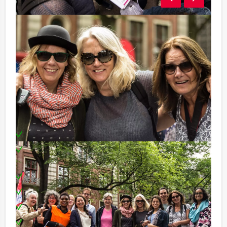
Programma:
12.30 - 13.15 Voorgerecht
13.15 - 14.45 Wie is de Rat deel 1
14.45 - 16.00 Hoofdgerecht
16.00 - 17.00 Wie is de Rat deel 2
17.00 - 18.00 Dessert
Inclusief:
Quizmaster
Uitgebreide 3-gangen lunch verdeeld over 3
verschillende locaties
Locatie hartje Den Bosch
Materiaal
Teambuilding
Prijs voor het beste team en de slimste Rat