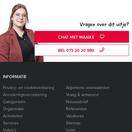
Vragen over dit uitje?
CHAT MET MAAIKE
BEL 073 20 20 980
INFORMATIE
Privacy- en cookieverklaring
Algemene voorwaarden
Annuleringsverzekering
Vraag & antwoord
Categorieën
Nieuwsbrief
Organisatie
Referenties
Activiteiten
Vacatures
Services
Sitemap
Video’s
Links