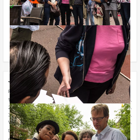
Te boeken op uw gewenste dag en tijdstip!
Reservering voor kleinere groepen:
Komt u niet aan het minimale aantal deelnemers voor
dit arrangement? Als u bereid bent voor het minimale
aantal te betalen, kunt u ook gewoon voor minder
personen boeken!
Jouw uitje
Prijs :
12 - 19 personen
€ 59,50 p.p.
20 - 29 personen
€ 56,50 p.p.
30 - 39 personen
€ 54,50 p.p.
Vanaf 40 personen
€ 52,50 p.p.
De prijzen zijn exclusief BTW