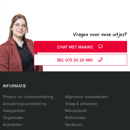
Vragen over onze uitjes?
CHAT MET MAAIKE
BEL 073 20 20 980
INFORMATIE
Privacy- en cookieverklaring
Algemene voorwaarden
Annuleringsverzekering
Vraag & antwoord
Categorieën
Nieuwsbrief
Organisatie
Referenties
Activiteiten
Vacatures