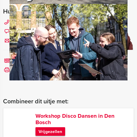
Hulp nodig bij het kiezen?
073 20 20 980
Chat met Maaike
Stuur ons een mailtje
Bel mij terug
Bekijk printbare versie
Combineer dit uitje met:
Workshop Disco Dansen in Den
Bosch
Vrijgezellen