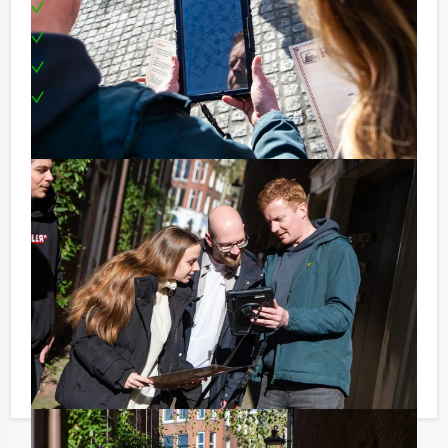
Enthousiaste begeleiding
Een drankje
Een prijs voor het winnende team
Te boeken op uw gewenste dag en tijdstip!
Tip:
Uiteraard is dit uitje uitstekend te combineren met een
heerlijke lunch vooraf of een uitgebreid diner na
afloop. U kunt dit spel ook combineren met andere
spelevenementen. Informeer naar de mogelijkheden!
Reserveren voor kleine groepen
Komt u niet aan het minimale aantal deelnemers voor
dit bedrijfsuitje? Als u bereid bent voor het minimale
aantal te betalen, kunt u ook gewoon voor minder
personen boeken!