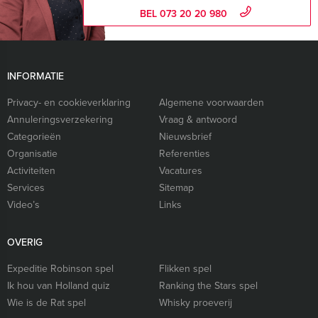
BEL 073 20 20 980
INFORMATIE
Privacy- en cookieverklaring
Algemene voorwaarden
Annuleringsverzekering
Vraag & antwoord
Categorieën
Nieuwsbrief
Organisatie
Referenties
Activiteiten
Vacatures
Services
Sitemap
Video’s
Links
OVERIG
Expeditie Robinson spel
Flikken spel
Ik hou van Holland quiz
Ranking the Stars spel
Wie is de Rat spel
Whisky proeverij