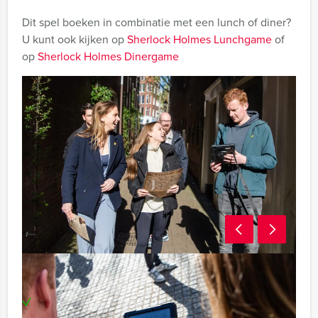
Dit spel boeken in combinatie met een lunch of diner?
U kunt ook kijken op
Sherlock Holmes Lunchgame
of
op
Sherlock Holmes Dinergame
Inclusief:
Een tablet per team