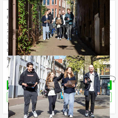
Jouw uitje
Prijs :
12 - 19 personen
€ 34,50 p.p.
20 - 29 personen
€ 32,50 p.p.
30 - 39 personen
€ 29,50 p.p.
Vanaf 40 personen
€ 27,50 p.p.
De prijzen zijn exclusief BTW
Duur:
2 uur en 30 minuten
Aantal:
Minimaal 12 personen
i
Geheel vrijblijvend
OFFERTE AANVRAGEN
RESERVEREN
Ik heb een vraag over dit uitje