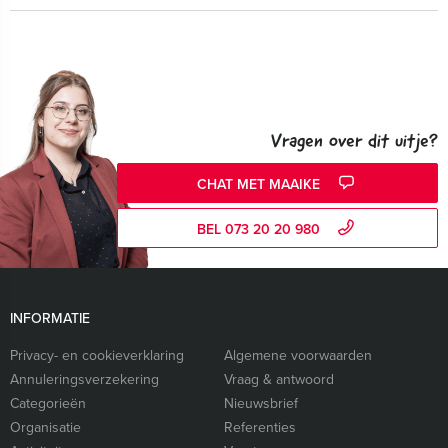
Vragen over dit uitje?
CHAT MET MAAIKE
BEL 073 20 20 980
INFORMATIE
Privacy- en cookieverklaring
Algemene voorwaarden
Annuleringsverzekering
Vraag & antwoord
Categorieën
Nieuwsbrief
Organisatie
Referenties