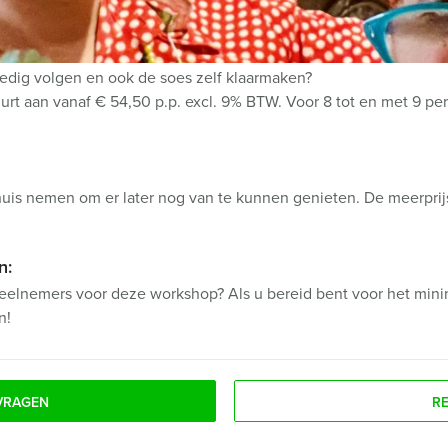
 tijdstip!
ledig volgen en ook de soes zelf klaarmaken?
uurt aan vanaf € 54,50 p.p. excl. 9% BTW. Voor 8 tot en met 9 
uis nemen om er later nog van te kunnen genieten. De meerprij
n:
deelnemers voor deze workshop? Als u bereid bent voor het minim
n!
VRAGEN
R