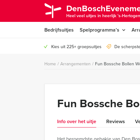
DenBoschEveneme
Heel veel uitjes in heerlijk 's-Hertoge
Bedrijfsuitjes
Spelprogramma’s
Arr
Kies uit 225+ groepsuitjes
De scherpste
Home
/
Arrangementen
/
Fun Bossche Bollen W
Fun Bossche Bo
Info over het uitje
Reviews
Ve
Het beroemdste gebakje van Den Bosc