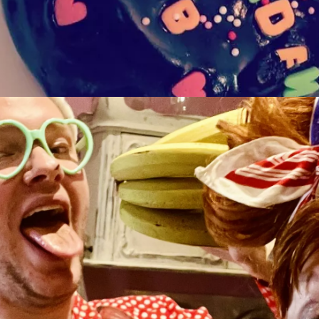
oes is al klaargemaakt voor u)
tijdens de workshop
et een leuke verassing als hoofdprijs!