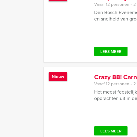
Vanaf 12 personen ‐ 2
Den Bosch Evenemen
en snelheid van groot
LEES MEER
Crazy 88! Carn
Nieuw
Vanaf 12 personen ‐ 2
Het meest feestelij
opdrachten uit in d
LEES MEER