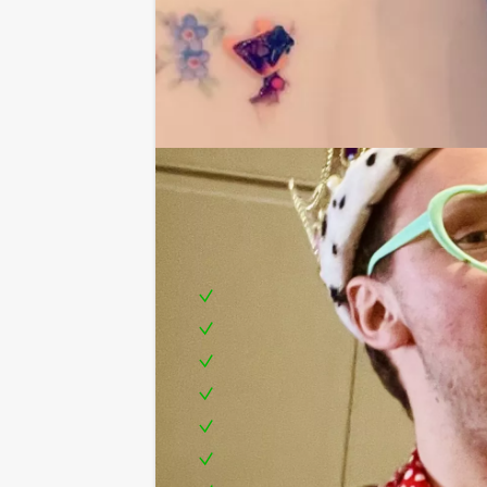
Inclusief:
Een cacaodrankje bij aankomst
Enthousiaste begeleiding
Bossche Bollen ingrediënten (de s
Het maken van 1 Bossche Bol
Onbeperkt liefdesthee en koffie 
Verkiezing, 3e, 2e en 1e plaats m