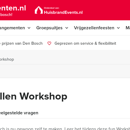
nten.nl
nbosch!
angementen
Groepsuitjes
Vrijgezellenfeesten
M
 prijzen van Den Bosch
Geprezen om service & flexibiliteit
orkshop
llen Workshop
elgestelde vragen
h is nu gewoon zelf te maken. Leer het tijdens deze fun Work