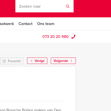
aatwerk
Contact
Ons team
073 20 20 980
Vorige
Volgende
Favoriet
shop Bossche Bollen maken van Den