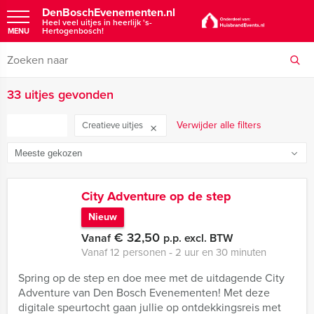
DenBoschEvenementen.nl
Heel veel uitjes in heerlijk 's-
Hertogenbosch!
MENU
33 uitjes gevonden
FILTER
Verwijder alle filters
Creatieve uitjes
City Adventure op de step
Nieuw
€ 32,50
Vanaf
p.p. excl. BTW
Vanaf 12 personen ‐ 2 uur en 30 minuten
Spring op de step en doe mee met de uitdagende City
Adventure van Den Bosch Evenementen! Met deze
digitale speurtocht gaan jullie op ontdekkingsreis met