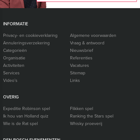
INFORMATIE
Privacy- en cookieverklaring
Algemene voorwaarden
Annuleringsverzekering
Vraag & antwoord
Categorieën
Nieuwsbrief
Organisatie
Referenties
Activiteiten
Vacatures
Services
Sitemap
Video’s
Links
OVERIG
Expeditie Robinson spel
Flikken spel
Ik hou van Holland quiz
Ranking the Stars spel
Wie is de Rat spel
Whisky proeverij