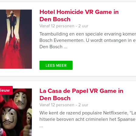
Hotel Homicide VR Game in
Den Bosch
Vanaf 12 personen ‐ 2 uur
Teambuilding en een speciale ervaring kome
Bosch Evenementen. U wordt ontvangen in een
Den Bosch ...
LEES MEER
La Casa de Papel VR Game in
ieuw
Den Bosch
Vanaf 12 personen ‐ 2 uur
Wie kent de razend populaire Netflixserie, “L
hitserie beroven acht criminelen het Spaanse 
...