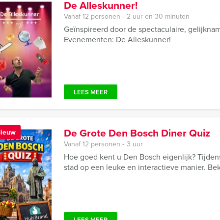
De Alleskunner!
Vanaf 12 personen ‐ 2 uur en 30 minuten
Geïnspireerd door de spectaculaire, gelijkn
Evenementen: De Alleskunner!
LEES MEER
De Grote Den Bosch Diner Quiz
ieuw
Vanaf 12 personen ‐ 3 uur
Hoe goed kent u Den Bosch eigenlijk? Tijde
stad op een leuke en interactieve manier. Be
LEES MEER