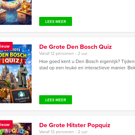
LEES MEER
De Grote Den Bosch Quiz
ieuw
Vanaf 12 personen ‐ 2 uur
Hoe goed kent u Den Bosch eigenlijk? Tijde
stad op een leuke en interactieve manier. Be
LEES MEER
De Grote Hitster Popquiz
ieuw
Vanaf 12 personen ‐ 2 uur