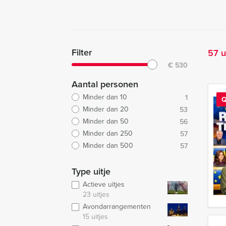
Filter
57 u
€
530
Aantal personen
Minder dan 10
1
Q
Minder dan 20
53
Minder dan 50
56
Minder dan 250
57
Minder dan 500
57
Type uitje
Actieve uitjes
23 uitjes
Avondarrangementen
15 uitjes