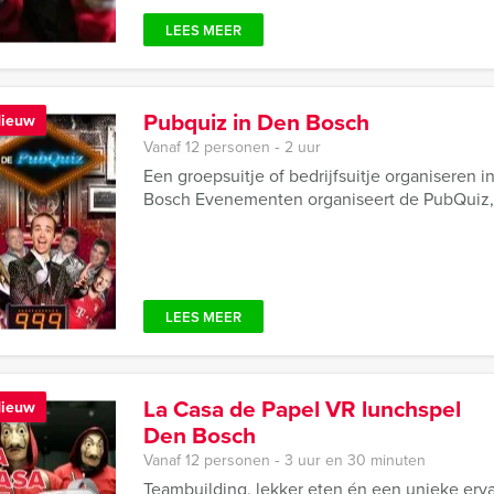
LEES MEER
Pubquiz in Den Bosch
ieuw
Vanaf 12 personen ‐ 2 uur
Een groepsuitje of bedrijfsuitje organiseren 
Bosch Evenementen organiseert de PubQuiz, e
LEES MEER
La Casa de Papel VR lunchspel
ieuw
Den Bosch
Vanaf 12 personen ‐ 3 uur en 30 minuten
Teambuilding, lekker eten én een unieke erv