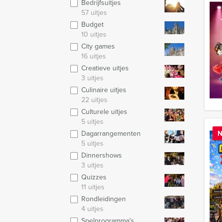
Bedrijfsuitjes
57 uitjes
Budget
10 uitjes
City games
16 uitjes
Creatieve uitjes
3 uitjes
Culinaire uitjes
22 uitjes
Culturele uitjes
5 uitjes
Dagarrangementen
N
5 uitjes
Dinnershows
3 uitjes
Quizzes
11 uitjes
Rondleidingen
4 uitjes
Spelprogramma's