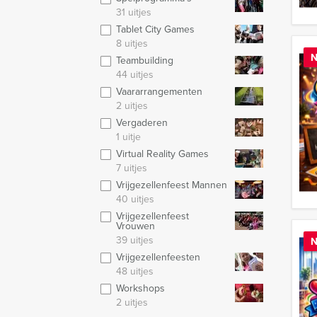
31 uitjes
Tablet City Games
8 uitjes
N
Teambuilding
44 uitjes
Vaararrangementen
2 uitjes
Vergaderen
1 uitje
Virtual Reality Games
7 uitjes
Vrijgezellenfeest Mannen
40 uitjes
Vrijgezellenfeest
Vrouwen
39 uitjes
N
Vrijgezellenfeesten
48 uitjes
Workshops
2 uitjes