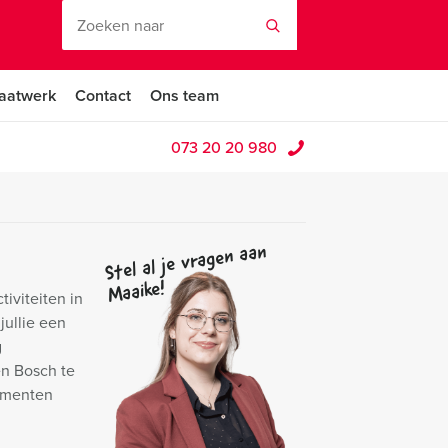
aatwerk
Contact
Ons team
073 20 20 980
Stel al je vragen aan
Maaike!
iviteiten in
jullie een
g
en Bosch te
nementen