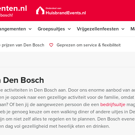
nten.nl
nbosch!
angementen
Groepsuitjes
Vrijgezellenfeesten
M
 prijzen van Den Bosch
Geprezen om service & flexibiliteit
in Den Bosch
activiteiten in Den Bosch aan. Door ons enorme aanbod van act
 Ben je opzoek naar een gezellige activiteit voor de familie, omdat 
aan? Of ben jij de aangewezen persoon die een
bedrijfsuitje
ma
b je genoeg keuze om een walking diner of andere uitjes in D
fijn om niet zelf alles te regelen en te plannen. Den Bosch eve
n dag vol gezelligheid met heerlijk eten en drinken.