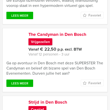
die Europa razendsnel verovert, waarbij teambuilding
voorop staat in een hypermodern virtueel gps spel.
Favoriet
LEES MEER
The Candyman in Den Bosch
Vrijgezellen
€ 22,50
Vanaf
p.p. excl. BTW
Vanaf 12 personen ‐ 3 uur
Ga op avontuur in Den Bosch met deze SUPERSTER The
Candyman en beleef dit bizarre spel van Den Bosch
Evenementen. Durven jullie het aan?
Favoriet
LEES MEER
Strijd in Den Bosch
Creatief