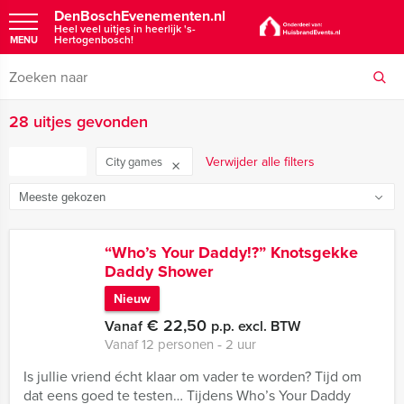
DenBoschEvenementen.nl
Heel veel uitjes in heerlijk 's-
Hertogenbosch!
MENU
28 uitjes gevonden
FILTER
Verwijder alle filters
City games
“Who’s Your Daddy!?” Knotsgekke
Daddy Shower
Nieuw
€ 22,50
Vanaf
p.p. excl. BTW
Vanaf 12 personen ‐ 2 uur
Is jullie vriend écht klaar om vader te worden? Tijd om
dat eens goed te testen… Tijdens Who’s Your Daddy