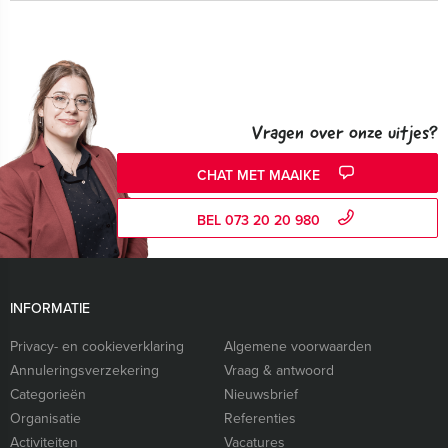
Vragen over onze uitjes?
CHAT MET MAAIKE
BEL 073 20 20 980
INFORMATIE
Privacy- en cookieverklaring
Algemene voorwaarden
Annuleringsverzekering
Vraag & antwoord
Categorieën
Nieuwsbrief
Organisatie
Referenties
Activiteiten
Vacatures