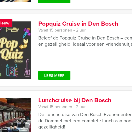
Popquiz Cruise in Den Bosch
ieuw
Vanaf 15 personen ‐ 2 uur
Beleef de Popquiz Cruise in Den Bosch – een 
en gezelligheid. Ideaal voor een vriendenuitje
LEES MEER
Lunchcruise bij Den Bosch
Vanaf 15 personen ‐ 2 uur
De Lunchcruise van Den Bosch Evenementen 
de Dommel met een complete lunch aan boord
gezelligheid!