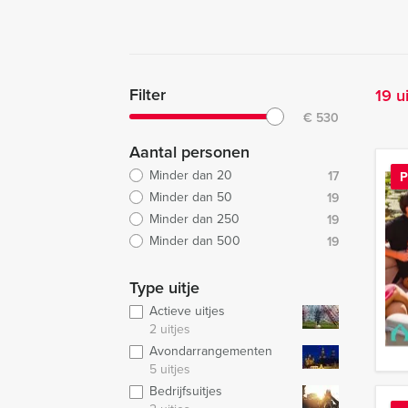
Filter
19 u
€
530
Aantal personen
Minder dan 20
17
P
Minder dan 50
19
Minder dan 250
19
Minder dan 500
19
Type uitje
Actieve uitjes
2 uitjes
Avondarrangementen
5 uitjes
Bedrijfsuitjes