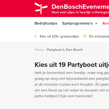
DenBoschEveneme
Heel veel uitjes in heerlijk 's-Hertoge
Bedrijfsuitjes
Spelprogramma’s
Arr
Kies uit 225+ groepsuitjes
De scherpste
Home
/
Partyboot in Den Bosch
Kies uit 19 Partyboot ui
Heb je binnenkort een feestje, maar nog gee
graag op weg met bijvoorbeeld een partyboo
je de mooiste cruises kunt houden. Zo gaa
om een feest op het water te bouwen om noo
petto hebben? Kijk snel hieronder!