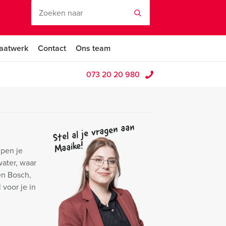
aatwerk
Contact
Ons team
073 20 20 980
Stel al je vragen aan
Maaike!
lpen je
water, waar
en Bosch,
voor je in