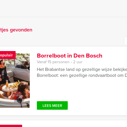
itjes gevonden
Borrelboot in Den Bosch
opulair
Vanaf 15 personen ‐ 2 uur
Het Brabantse land op gezellige wijze beki
Borrelboot: een gezellige rondvaartboot om D
LEES MEER