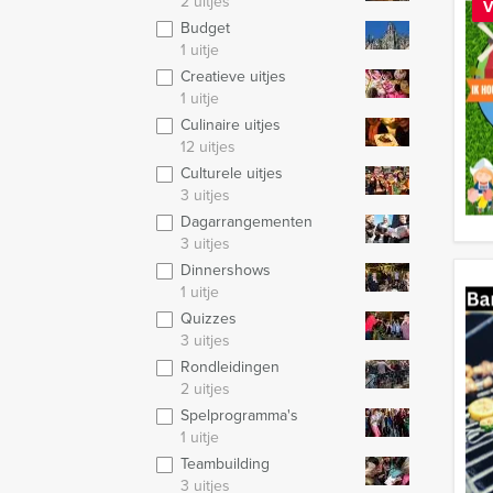
2 uitjes
V
Budget
1 uitje
Creatieve uitjes
1 uitje
Culinaire uitjes
12 uitjes
Culturele uitjes
3 uitjes
Dagarrangementen
3 uitjes
Dinnershows
1 uitje
Quizzes
3 uitjes
Rondleidingen
2 uitjes
Spelprogramma's
1 uitje
Teambuilding
3 uitjes