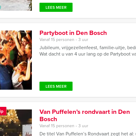
LEES MEER
Partyboot in Den Bosch
Vanaf 15 personen ‐ 3 uur
Jubileum, vrijgezellenfeest, familie-uitje, b
Wat dacht u van 4 uur lang op de Partyboot
LEES MEER
Van Puffelen’s rondvaart in Den
ip
Bosch
Vanaf 15 personen ‐ 3 uur
De titel Van Puffelen’s Rondvaart zegt het al