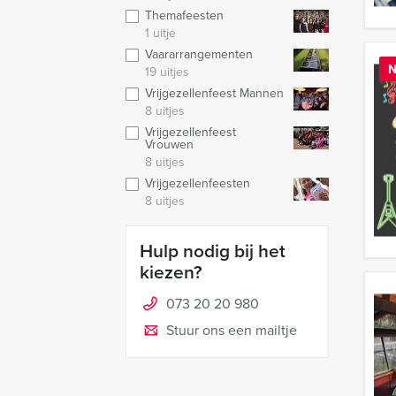
Themafeesten
1 uitje
Vaararrangementen
N
19 uitjes
Vrijgezellenfeest Mannen
8 uitjes
Vrijgezellenfeest
Vrouwen
8 uitjes
Vrijgezellenfeesten
8 uitjes
Hulp nodig bij het
kiezen?
073 20 20 980
Stuur ons een mailtje